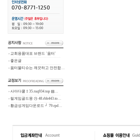
교회용품대표 브랜드 `움터`
좋은글
움터물티슈는 깨끗하고 안전합…
사아다쿨 ‡ 35.ruq934.top ▤…
릴게임골드몽 ㉮ 48.rbh443.to…
황금성게임다운로드 ┘ 79.rpd…