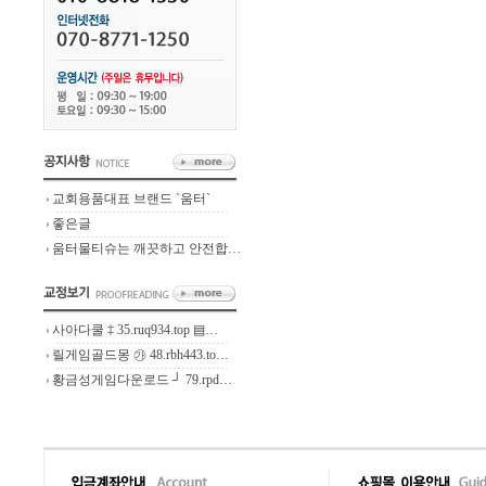
교회용품대표 브랜드 `움터`
좋은글
움터물티슈는 깨끗하고 안전합…
사아다쿨 ‡ 35.ruq934.top ▤…
릴게임골드몽 ㉮ 48.rbh443.to…
황금성게임다운로드 ┘ 79.rpd…