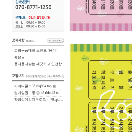
교회용품대표 브랜드 `움터`
좋은글
움터물티슈는 깨끗하고 안전합…
사아다쿨 ‡ 35.ruq934.top ▤…
릴게임골드몽 ㉮ 48.rbh443.to…
황금성게임다운로드 ┘ 79.rpd…