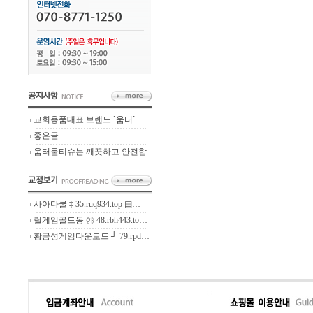
교회용품대표 브랜드 `움터`
좋은글
움터물티슈는 깨끗하고 안전합…
사아다쿨 ‡ 35.ruq934.top ▤…
릴게임골드몽 ㉮ 48.rbh443.to…
황금성게임다운로드 ┘ 79.rpd…