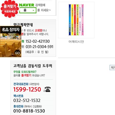
어깨띠시안