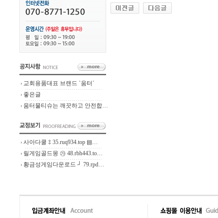
교회용품대표 브랜드 `움터`
좋은글
움터물티슈는 깨끗하고 안전합…
사아다쿨 ‡ 35.ruq934.top ▤…
릴게임골드몽 ㉮ 48.rbh443.to…
황금성게임다운로드 ┘ 79.rpd…