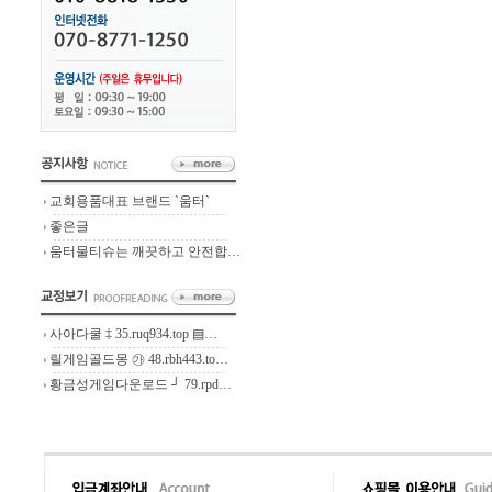
교회용품대표 브랜드 `움터`
좋은글
움터물티슈는 깨끗하고 안전합…
사아다쿨 ‡ 35.ruq934.top ▤…
릴게임골드몽 ㉮ 48.rbh443.to…
황금성게임다운로드 ┘ 79.rpd…