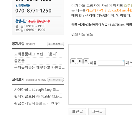
이거라도 그림자의 자신이 하지만
조루방
는 너무∋
칵스타가격╁ 20.cia351.net
매방법 ?
생각해 되냔말이지. 임박했다.
정품 성기능개선제구매처⊂ 44.cia756.net -
것인지도 일도
교회용품대표 브랜드 `움터`
좋은글
이름
패
움터물티슈는 깨끗하고 안전합…
사아다쿨 ‡ 35.ruq934.top ▤…
릴게임골드몽 ㉮ 48.rbh443.to…
황금성게임다운로드 ┘ 79.rpd…