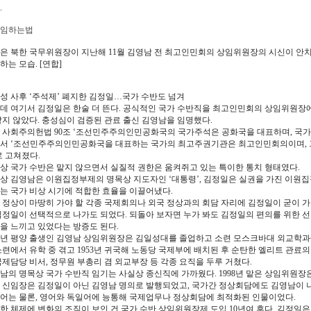
.
임하는법
은 북한 국무위원장이 지난해 11월 김영남 전 최고인민회의 상임위원장의 시신이 안
하는 모습. [연합]
성 사후 ‘주석제’ 폐지한 김정일…국가 수반도 넘겨
데 여기서 김정일은 한술 더 뜬다. 공식적인 국가 수반직을 최고인민회의 상임위원장
맡지 않았다. 충성심이 검증된 관료 출신 김영남을 임명했다.
 사회주의헌법 90조 ‘조선민주주의인민공화국의 국가주석은 공화국을 대표하며, 국가의
서 ‘조선민주주의인민공화국을 대표하는 국가의 최고주권기관은 최고인민회의이며, 
로 고쳐졌다.
상 국가 수반은 맡지 않으면서 실질적 권한은 움켜쥐고 있는 특이한 통치 형태였다.
상 김영남은 이원집정부제의 명목상 지도자인 ‘대통령’, 김정일은 실권을 가진 이원집
는 국가 비상 시기에 적합한 효율을 이끌어냈다.
 정상이 마땅히 가야 할 각종 국제회의나 외국 정상과의 회담 자리에 김정일이 굳이 가지
김정일이 선택적으로 나가도 되었다. 되돌아 보자면 누가 봐도 김정일의 편의를 위한 
을 느끼고 있었다는 방증도 된다.
28년 평양 출생인 김영남 상임위원장은 김일성대를 졸업하고 소련 모스크바대 외교학과에서
소련에서 유학 중 겪고 1953년 귀국해 노동당 국제부에 배치된 후 순탄한 엘리트 관료의 
국제담당 비서, 정무원 부총리 겸 외교부장 등 각종 요직을 두루 거쳤다.
남의 명목상 국가 수반직 임기는 사실상 종신직에 가까웠다. 1998년 맡은 상임위원장은 
 신임장은 김정일이 아닌 김영남 명의로 발행되었고, 국가간 정상회담에도 김영남이 나
어는 물론, 영어와 독일어에 능통해 국제업무나 정상회담에 최적화된 인물이었다.
한 체제에 변화의 조짐이 보인 건 국가 수반 상임위원장제 도입 10년여 후다. 김정일은 