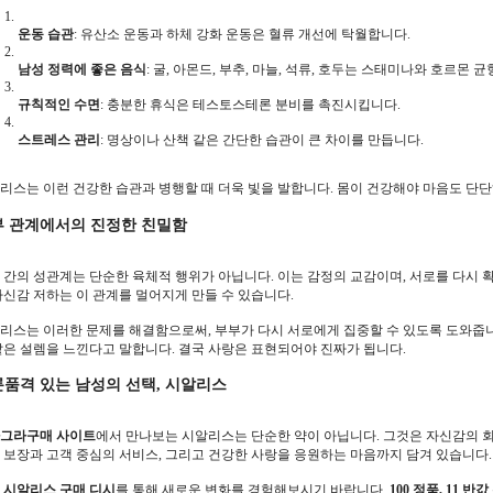
운동 습관
: 유산소 운동과 하체 강화 운동은 혈류 개선에 탁월합니다.
남성 정력에 좋은 음식
: 굴, 아몬드, 부추, 마늘, 석류, 호두는 스태미나와 호르몬 
규칙적인 수면
: 충분한 휴식은 테스토스테론 분비를 촉진시킵니다.
스트레스 관리
: 명상이나 산책 같은 간단한 습관이 큰 차이를 만듭니다.
리스는 이런 건강한 습관과 병행할 때 더욱 빛을 발합니다. 몸이 건강해야 마음도 단단
부 관계에서의 진정한 친밀함
 간의 성관계는 단순한 육체적 행위가 아닙니다. 이는 감정의 교감이며, 서로를 다시
자신감 저하는 이 관계를 멀어지게 만들 수 있습니다.
리스는 이러한 문제를 해결함으로써, 부부가 다시 서로에게 집중할 수 있도록 도와줍니
같은 설렘을 느낀다고 말합니다. 결국 사랑은 표현되어야 진짜가 됩니다.
품격 있는 남성의 선택, 시알리스
그라구매 사이트
에서 만나보는 시알리스는 단순한 약이 아닙니다. 그것은 자신감의 회
 보장과 고객 중심의 서비스, 그리고 건강한 사랑을 응원하는 마음까지 담겨 있습니다.
금
시알리스 구매 디시
를 통해 새로운 변화를 경험해보시기 바랍니다.
100 정품, 11 