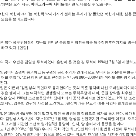
?혜택은 오직 지금,
비아그라구매 사이트
에서만 만나보실 수 있습니다.
수한의 북한이야기’는 북한학 박사기자가 전하는 우리가 잘 몰랐던 북한에 대한 심층 콘
 모습을 보여드립니다.
은 북한 국무위원장이 지난달 인민군 총참모부 작전국직속 특수작전훈련기지를 방문해
 하고 있다. [연합]
의 국가 수반은 김일성 주석이었다. 혼란이 온 것은 김 주석이 1994년 7월 8일 사
임꽁머니
소련이 붕괴하고 동구권의 공산주의가 연쇄적으로 무너지는 가운데 북한은 
악재를 겪었다. ‘고난의 행군’으로 규정되는 약 5년(1995~2000년)간 적어도 40만명 
된다.
일은 이른바 ‘김일성의 유언대로 통치한다’는 뜻의 유훈 통치에 나선
모바일바다이야
 겪은 셈이다. 그는 여차하면 발생할지 모르는 무력투쟁에 대비, 군권 장악을 최우선으
일은 앞서 1980년 조선로동당 6차 당대회에서 공식 후계자로 인정되었고, 1991년 
없었지만, 엄혹한 안팎의 사정을 고려하고 3년상이라는 유교적 예를 지킨다
릴게임몰
는
.
일은 1993년 4월부터 이미 맡고 있었던 국방위원장 직함으로 국가를 통치했다. 국가
다. 김일성 사망 3년이 지난 1997년 7월 8일, 탈상을 선언했지만 주석직엔 여전히 오
 최고 서열 기관인 조선로
릴게임5만
동당의 1인자, 당 총비서에 올랐을 뿐이다.
고 1년 후(1998년 9월 5일) 우리의 국회 격인 최고인민회의에서 헌법을 개정해 주석
인민회의 상임위원회, 내각 등으로 분산시켰다. 이로써 1972년 12월 사회주의헌법 