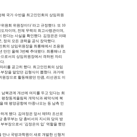
정해 국가 수반을 최고인민회의 상임위원
무위원회 위원장이다’라고 규정했다. 또 10
도자이며, 전체 무력의 최고사령관이며,
 된다는 사실을 확인했다. 김정은은 이때
, 정의 모든 권력을 공식 장악했다.
인민회의 상임위원장을 최룡해에서 조용원
6년 만인 올해 3번째 추대됐다. 최룡해나 조
반으로서의 상임위원장에서 격하된 자리
다.
자리를 공고히 했다. 최고인민회의 상임
부장을 맡았던 김형식이 뽑혔다. 과거에
위원장으로 활동해왔던 만큼, 리선권도 이
 남북관계 개선에 여지를 두고 있다는 희
 2월 평창동계올림픽 개막식과 폐막식에 북
을 때 평양공항에 마중나오는 등 남측 인
게 됐다. 김여정은 앞서 제9차 조선로
동당 총무부는 당 총비서의 지시와 당의 방
 부부장으로서 ‘김정은의 입’ 역할을 했던
관을 만나 국방과학원이 새로 개발한 신형저