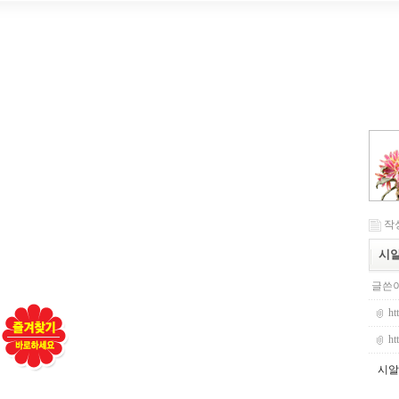
작성
시알
글쓴이
ht
ht
시알