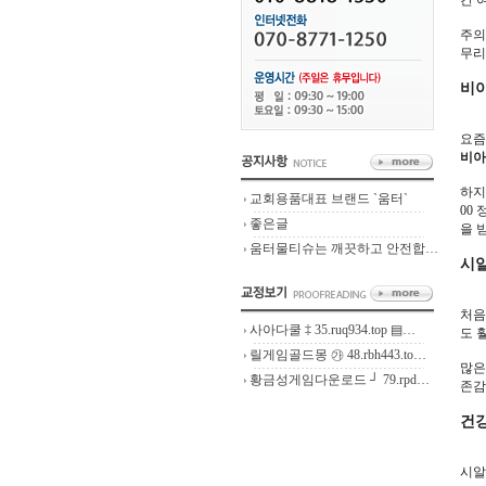
간 
주의
무리
비
요즘
비아
하지
교회용품대표 브랜드 `움터`
00
좋은글
을 
움터물티슈는 깨끗하고 안전합…
시알
처음
사아다쿨 ‡ 35.ruq934.top ▤…
도 
릴게임골드몽 ㉮ 48.rbh443.to…
많은
황금성게임다운로드 ┘ 79.rpd…
존감
건강
시알