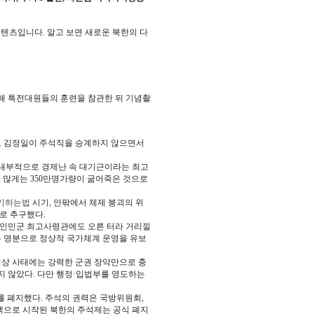
텐츠입니다. 알고 보면 새로운 북한의 다
 특전대원들의 훈련을 참관한 뒤 기념촬
망하고 김정일이 주석직을 승계하지 않으면서
내부적으로 경제난 속 대기근이라는 최고
이상, 많게는 350만명가량이 굶어죽은 것으로
기하는법
시기, 안팎에서 체제 붕괴의 위
로 추구했다.
조선인민군 최고사령관에도 오른 터라 거리낄
 명분으로 정상적 국가체계 운영을 유보
 비상 사태에는 강력한 군권 장악만으로 충
르지 않았다. 다만 행정·입법부를 영도하는
제를 폐지했다. 주석의 권력은 국방위원회,
채택으로 시작된 북한의 주석제는 공식 폐지