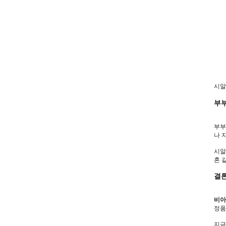
시알
부
부부
나 
시알
혼 
결론
비아
정품
지