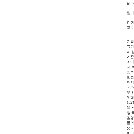
됐다
릴게
김정
조문
김일
그런
이 
기존
조에
다’
명목
헌법
체제
국가
우 
위협
19
을 
당 
김영
들의
중국
이러