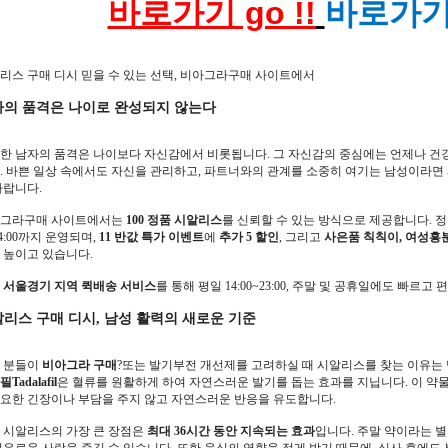
바로가기 go !!
바로가기 
리스 구매 디시 믿을 수 있는 선택, 비아그라구매 사이트에서
의 품격은 나이로 완성되지 않는다
한 남자의 품격은 나이보다 자신감에서 비롯됩니다. 그 자신감의 중심에는 언제나 건
. 바쁜 일상 속에서도 자신을 관리하고, 파트너와의 관계를 소중히 여기는 남성이라면
바랍니다.
그라구매 사이트에서는
100 정품 시알리스
를 신뢰할 수 있는 방식으로 제공합니다. 정
24:00까지 운영되며,
11 반값 특가 이벤트
에
추가 5 할인
, 그리고
사은품 칙칙이, 여성흥
 높이고 있습니다.
한
서울경기 지역 퀵배송 서비스
를 통해 평일 14:00~23:00, 주말 및 공휴일에도 빠르
리스 구매 디시, 남성 활력의 새로운 기준
 분들이
비아그라 구매
?또는 발기부전 개선제를 고려하실 때 시알리스를 찾는 이유는
Tadalafil
은 혈류를 원활하게 하여 자연스러운 발기를 돕는 효과를 지닙니다. 이 약
요한 긴장이나 부담을 주지 않고 자연스러운 반응을 유도합니다.
 시알리스의 가장 큰 장점은
최대 36시간 동안 지속되는 효과
입니다. 주말 약이라는 별