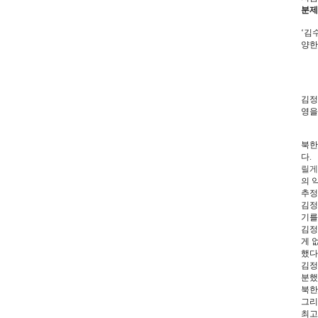
분제
‘김
양한
김정
영을
북한
다.
릴게
의 
추정
김정
기를
김정
게 
했다
김정
분했
북한
그리
최고