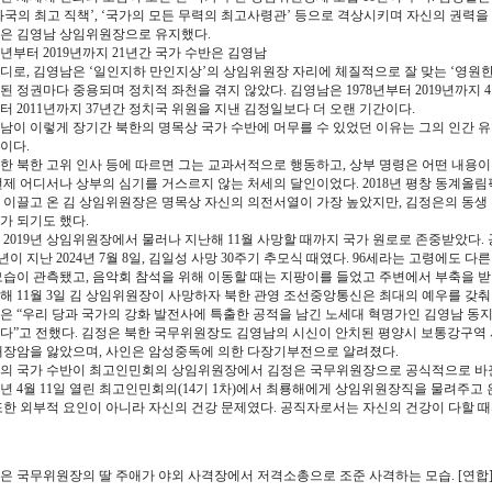
화국의 최고 직책’, ‘국가의 모든 무력의 최고사령관’ 등으로 격상시키며 자신의 권력을
은 김영남 상임위원장으로 유지했다.
98년부터 2019년까지 21년간 국가 수반은 김영남
디로, 김영남은 ‘일인지하 만인지상’의 상임위원장 자리에 체질적으로 잘 맞는 ‘영원한
된 정권마다 중용되며 정치적 좌천을 겪지 않았다. 김영남은 1978년부터 2019년까지 4
터 2011년까지 37년간 정치국 위원을 지낸 김정일보다 더 오랜 기간이다.
남이 이렇게 장기간 북한의 명목상 국가 수반에 머무를 수 있었던 이유는 그의 인간 
이다.
한 북한 고위 인사 등에 따르면 그는 교과서적으로 행동하고, 상부 명령은 어떤 내용이
언제 어디서나 상부의 심기를 거스르지 않는 처세의 달인이었다. 2018년 평창 동계올림
 이끌고 온 김 상임위원장은 명목상 자신의 의전서열이 가장 높았지만, 김정은의 동생
가 되기도 했다.
 2019년 상임위원장에서 물러나 지난해 11월 사망할 때까지 국가 원로로 존중받았다
5년이 지난 2024년 7월 8일, 김일성 사망 30주기 추모식 때였다. 96세라는 고령에도
모습이 관측됐고, 음악회 참석을 위해 이동할 때는 지팡이를 들었고 주변에서 부축을 받
해 11월 3일 김 상임위원장이 사망하자 북한 관영 조선중앙통신은 최대의 예우를 갖춰
은 “우리 당과 국가의 강화 발전사에 특출한 공적을 남긴 노세대 혁명가인 김영남 동지가
다”고 전했다. 김정은 북한 국무위원장도 김영남의 시신이 안치된 평양시 보통강구역 
대장암을 앓았으며, 사인은 암성중독에 의한 다장기부전으로 알려졌다.
의 국가 수반이 최고인민회의 상임위원장에서 김정은 국무위원장으로 공식적으로 바뀐
19년 4월 11일 열린 최고인민회의(14기 1차)에서 최룡해에게 상임위원장직을 물려주고 
또한 외부적 요인이 아니라 자신의 건강 문제였다. 공직자로서는 자신의 건강이 다할 때까
은 국무위원장의 딸 주애가 야외 사격장에서 저격소총으로 조준 사격하는 모습. [연합