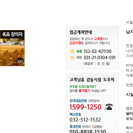
시알
남자
진정
니다
기 
비아
터 
더욱
또
시알
많은
달라필
불필
특히