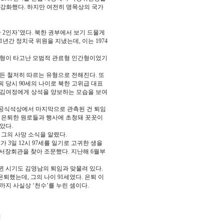
 강화했다. 하지만 여전히 명목상의 국가
 2인자’였다. 북한 권부에서 보기 드물게
1년간 정치국 위원을 지냈는데, 이는 1974
유형이 타고난 모범적 관료형 인간형이었기
든 철저히 따르는 유형으로 전해진다. 또
픽 당시 90세의 나이로 북한 고위급 대표
 김여정에게 상석을 양보하는 모습을 보여
. 공식석상에서 마지막으로 관측된 건 퇴임
 다른 은퇴한 원로들과 행사에 초청돼 꼿꼿이
았다.
 그의 사망 소식을 알렸다.
 3일 12시 97세를 일기로 고귀한 생을
서장회관을 찾아 조문했다. 지난해 6월부
 시기도 김영남의 퇴임과 맞물려 있다.
은퇴했는데, 그의 나이 91세였다. 은퇴 이
지 사실상 ‘천수’를 누린 셈이다.
]