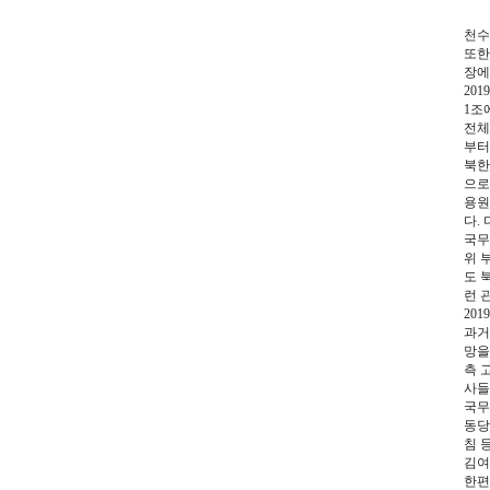
천수
또한
장에
20
1조
전체
부터
북한
으로
용원
다.
국무
위 
도 
런 
20
과거
망을
측 
사들
국무
동당
침 
김여
한편