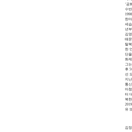
‘공
수반
19
한마
세습
년부
김영
때문
탈북
한 
단을
화제
그는
후 
선 
지난
통신
마쳤
터 
북한
20
유 
김정