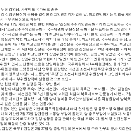
 누린 김영남, 사후에도 국가원로 존중
 김 상임위원장의 은퇴를 결정한 최고인민회의가 열린 날, 최고인민회의는 헌법을 개
서 국무위원장으로 바꾼다.
19년 4월 11일 개정된 북한 헌법 100조는 ‘조선민주주의인민공화국의 최고지도자는 국
에서 ‘조선민주주의인민공화국 국무위원회 위원장은 공화국을 대표하는 최고인민의 지
 국가사업을 총괄하는 공화국의 최고대표자이다’라고 다시 한 번 김정은이 국가 수반이
 명실공히 북한 최고지도자의 위치에 올라 당 총비서, 최고사령관, 국무위원장 등 당, 군
은 올해 3월 23일 최고인민회의를 열어 김정은을 국무위원장으로 재추대하고, 최고
 교체했다. 2016년 6월 신설된 국무위원장에 올랐던 김정은은 2019년 재추대를 거쳐 
은 김영남과 같은 최고인민회의 상임위원장직에 올랐지만, 김영남이 맡았던 국가 수
 다만 이번에도 상임위원장은 북한에서 ‘일인지하 만인지상’의 인물이 맡는 자리가 되었
위원회 인사도 단행해 조용원 상임위원장이 국무위원회 제1부위원장에도 올라 2인자 
부위원장에는 오랫동안 대남 업무를 관장했던 리선권 조선사회민주당 위원장과 당 법무
북한의 명목상 야당이자 노동당의 ‘우당’인 조선사회민주당 위원장이 최고인민회의 부
관례에 따라 부위원장직에 선출된 것으로 보인다.
19년 헌법개정으로 김정은 국가 수반 올라
 북한의 대남업무 주축이었던 리선권이 여전히 권력 최측근으로 머물고 있어 김정은이
 갖게 한다. 리선권은 2018년 1월 남북 고위급 회담의 북측대표로 판문점에 나왔고,
고위급 대표단로 참석했으며, 3월 당시 정의용 국가안보실장과 서훈 국정원장이 방북했
과 깊은 인연을 맺고 있는 인물이다.
위원이었던 김여정은 이번에 국무위원회에서 빠져 현재 맡은 당 총무부장 역할에 집중하
 대회 기간인 2월 23일 장관급인 노동당 부장에 올랐고, 당 총무부장에 보임됐다. 노
등을 당조직에 배포하고 집행 상황을 총괄 관리하는 핵심 조직이다. 앞서 당 선전선동부
정의 역할이 한층 격상된 것이다.
, 김정은 국무위원장은 2월 27일 당 중앙위원회 본부에서 당 주요 간부와 군사 지휘