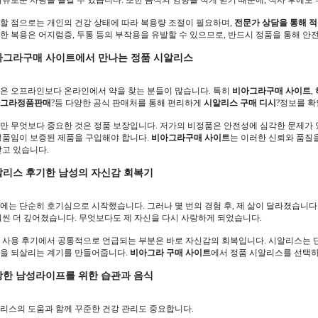
여유로운 사랑을 즐길 수 있습니다. 또한 음식의 영향을 적게 받기 때문에, 식사 후에도
할 점으로는 개인의 건강 상태에 따라 복용량 조절이 필요하며,
전문가 상담을 통해 
한 복용은 어지럼증, 두통 등의 부작용을 유발할 수 있으므로, 반드시 정품을 통해 
아그라구매 사이트에서 만나는 정품 시알리스
은 오프라인보다 온라인에서 약을 찾는 분들이 많습니다. 특히
비아그라구매 사이트
,
그라정품판매
?등 다양한 공식 판매처를 통해 편리하게
시알리스 구매 디시
?정보를 확
만 무엇보다 중요한 것은 정품 보장입니다. 저가의 비정품은 안전성에 심각한 문제가 있
 정품임이 보증된 제품을 구입해야 합니다.
비아그라구매 사이트
는 이러한 신뢰와 품질
받고 있습니다.
리스 후기한 남성의 자신감 회복기
에는 단순히 호기심으로 시작했습니다. 그러나 몇 번의 경험 후, 제 삶이 달라졌습니다
훨씬 더 깊어졌습니다. 무엇보다도 제 자신을 다시 사랑하게 되었습니다.
 사용 후기에서 공통적으로 언급되는 부분은 바로 자신감의 회복입니다. 시알리스는 단
을 되살리는 계기를 만들어줍니다.
비아그라 구매 사이트
에서 정품 시알리스를 선택하
한 남성라이프를 위한 습관과 음식
리스의 도움과 함께 꾸준한 건강 관리도 중요합니다.